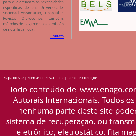
para que atendam as necessidades
específicas de sua Universidade,
Sociedade/Associação, Hospital e
Revista. Oferecemos, também,
métodos de pagamentos e emissão
de nota fiscal local.
Contato
Mapa do site
|
Normas de Privacidade
|
Termos e Condições
Todo conteúdo de
www.enago.co
Autorais Internacionais. Todos os
nenhuma parte deste site pode
sistema de recuperação, ou transmi
eletrônico, eletrostático, fita m