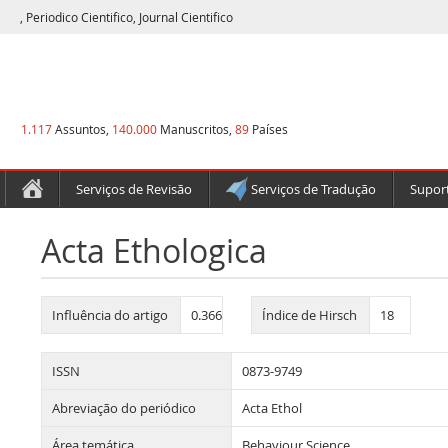
, Periodico Cientifico, Journal Cientifico
1.117
Assuntos,
140.000
Manuscritos,
89
Países
Serviços de Revisão
Serviços de Tradução
Suport
Acta Ethologica
Influência do artigo
0.366
Índice de Hirsch
18
ISSN
0873-9749
Abreviação do periódico
Acta Ethol
Área temática
Behaviour Science