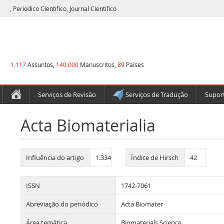
, Periodico Cientifico, Journal Cientifico
1.117
Assuntos,
140.000
Manuscritos,
89
Países
Serviços de Revisão
Serviços de Tradução
Suport
Acta Biomaterialia
Influência do artigo
1.334
Índice de Hirsch
42
ISSN
1742-7061
Abreviação do periódico
Acta Biomater
Área temática
Biomaterials Science