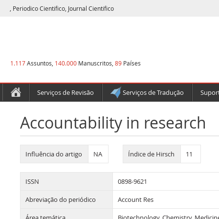
, Periodico Cientifico, Journal Cientifico
1.117
Assuntos,
140.000
Manuscritos,
89
Países
Serviços de Revisão
Serviços de Tradução
Suport
Accountability in research
Influência do artigo
NA
Índice de Hirsch
11
ISSN
0898-9621
Abreviação do periódico
Account Res
Área temática
Biotechnology, Chemistry, Medicin