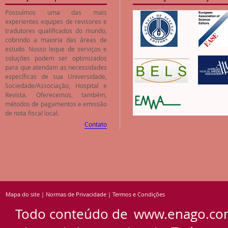
Possuímos uma das mais
experientes equipes de revisores e
tradutores qualificados do mundo,
cobrindo a maioria das áreas de
estudo. Nosso leque de serviços e
soluções podem ser optimizados
para que atendam as necessidades
específicas de sua Universidade,
Sociedade/Associação, Hospital e
Revista. Oferecemos, também,
métodos de pagamentos e emissão
de nota fiscal local.
Contato
Mapa do site
|
Normas de Privacidade
|
Termos e Condições
Todo conteúdo de
www.enago.co