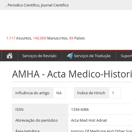
, Periodico Cientifico, Journal Cientifico
1.117
Assuntos,
140.000
Manuscritos,
89
Países
Serviços de Revisão
Serviços de Tradução
Suport
AMHA - Acta Medico-Histori
Influência do artigo
NA
Índice de Hirsch
1
ISSN
1334-4366
Abreviação do periódico
Acta Med Hist Adriat
Área temática
History Of Medicine And Other Scien