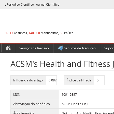
, Periodico Cientifico, Journal Cientifico
1.117
Assuntos,
140.000
Manuscritos,
89
Países
Serviços de Revisão
Serviços de Tradução
Suport
ACSM's Health and Fitness 
Influência do artigo
0.087
Índice de Hirsch
5
ISSN
1091-5397
Abreviação do periódico
ACSM Health Fit J
Área temática
Nutrition And Health, Exercise An