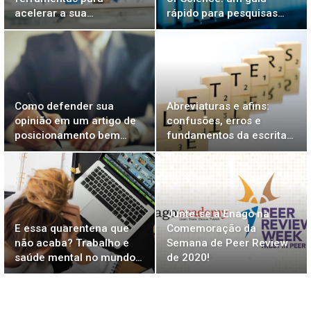
acelerar a sua…
rápido para pesquisas…
Como defender sua
Abreviaturas e afins:
opinião em um artigo de
confusões, erros e
posicionamento bem…
fundamentos da escrita…
Junte-se à Enago na
E essa quarentena que
Comemoração da
não acaba? Trabalho e
Semana de Peer Review
saúde mental no mundo…
de 2020!