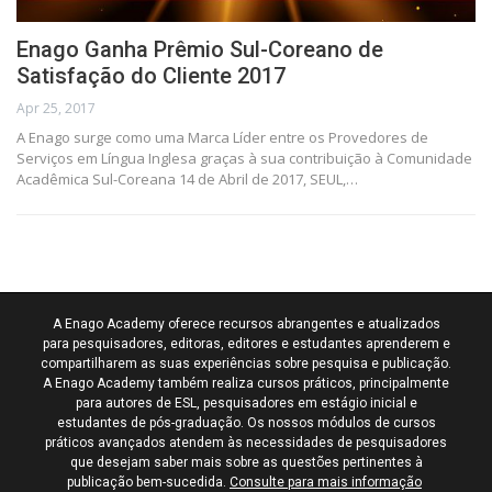
Enago Ganha Prêmio Sul-Coreano de
Satisfação do Cliente 2017
Apr 25, 2017
A Enago surge como uma Marca Líder entre os Provedores de
Serviços em Língua Inglesa graças à sua contribuição à Comunidade
Acadêmica Sul-Coreana 14 de Abril de 2017, SEUL,…
A Enago Academy oferece recursos abrangentes e atualizados
para pesquisadores, editoras, editores e estudantes aprenderem e
compartilharem as suas experiências sobre pesquisa e publicação.
A Enago Academy também realiza cursos práticos, principalmente
para autores de ESL, pesquisadores em estágio inicial e
estudantes de pós-graduação. Os nossos módulos de cursos
práticos avançados atendem às necessidades de pesquisadores
que desejam saber mais sobre as questões pertinentes à
publicação bem-sucedida.
Consulte para mais informação