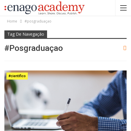
Home
#posgraduaçao
Tag De Navegação
#posgraduaçao
#cientifico