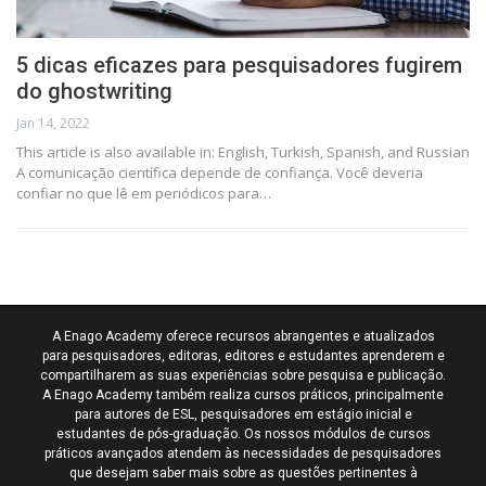
5 dicas eficazes para pesquisadores fugirem
do ghostwriting
Jan 14, 2022
This article is also available in: English, Turkish, Spanish, and Russian
A comunicação científica depende de confiança. Você deveria
confiar no que lê em periódicos para…
A Enago Academy oferece recursos abrangentes e atualizados
para pesquisadores, editoras, editores e estudantes aprenderem e
compartilharem as suas experiências sobre pesquisa e publicação.
A Enago Academy também realiza cursos práticos, principalmente
para autores de ESL, pesquisadores em estágio inicial e
estudantes de pós-graduação. Os nossos módulos de cursos
práticos avançados atendem às necessidades de pesquisadores
que desejam saber mais sobre as questões pertinentes à