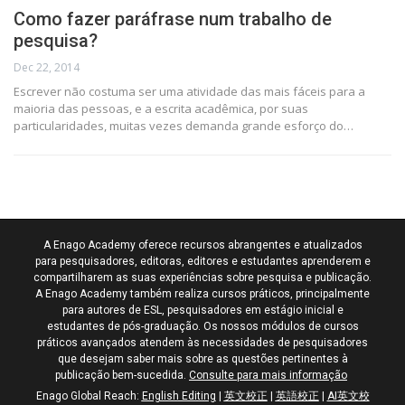
Como fazer paráfrase num trabalho de
pesquisa?
Dec 22, 2014
Escrever não costuma ser uma atividade das mais fáceis para a
maioria das pessoas, e a escrita acadêmica, por suas
particularidades, muitas vezes demanda grande esforço do…
A Enago Academy oferece recursos abrangentes e atualizados
para pesquisadores, editoras, editores e estudantes aprenderem e
compartilharem as suas experiências sobre pesquisa e publicação.
A Enago Academy também realiza cursos práticos, principalmente
para autores de ESL, pesquisadores em estágio inicial e
estudantes de pós-graduação. Os nossos módulos de cursos
práticos avançados atendem às necessidades de pesquisadores
que desejam saber mais sobre as questões pertinentes à
publicação bem-sucedida.
Consulte para mais informação
Enago Global Reach:
English Editing
|
英文校正
|
英語校正
|
AI英文校