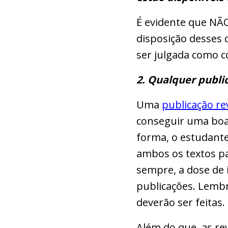
É evidente que NÃ
disposição desses
ser julgada como 
2. Qualquer publi
Uma
publicação re
conseguir uma boa
forma, o estudante
ambos os textos pa
sempre, a dose de 
publicações. Lembr
deverão ser feitas.
Além do que, as re