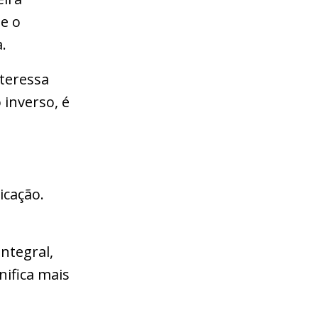
ue o
.
teressa
 inverso, é
icação.
ntegral,
nifica mais