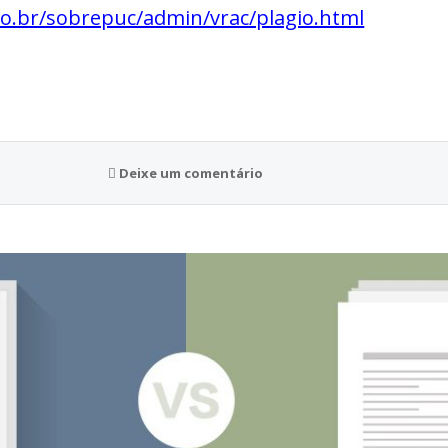
io.br/sobrepuc/admin/vrac/plagio.html
Deixe um comentário