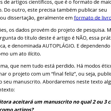
 de artigos científicos, que é o formato de mai
io. Do outro, este precisa também publicar seu
 ou dissertação, geralmente em
formato de livr
es, os dados provém do projeto de pesquisa. M
gunta do título deste é artigo é NÃO, essa prát
tica, e denominada AUTOPLÁGIO. E dependendo 
mo um ato ilícito.
ma, que nem tudo está perdido. Há modos étic
r o projeto com um “final feliz”, ou seja, publ
mo seu manuscrito. Abordaremos neste texto a
ntexto:
itora aceitará um manuscrito no qual 2 ou 3 c
 como artigos?