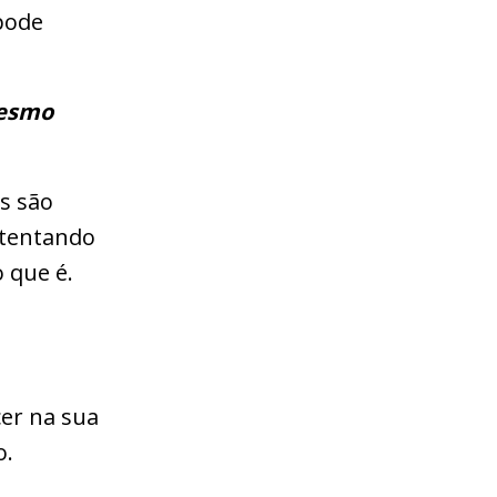
pode
mesmo
es são
 tentando
 que é.
.
cer na sua
o.