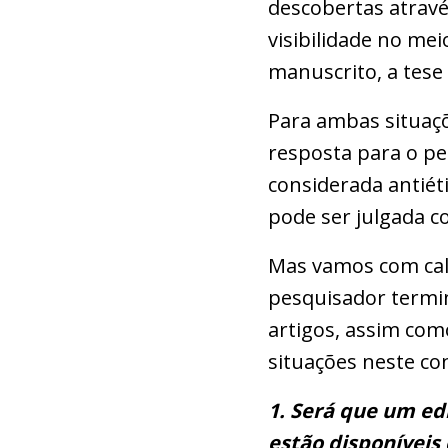
descobertas através
visibilidade no me
manuscrito, a tese
Para ambas situaçõ
resposta para o per
considerada antié
pode ser julgada co
Mas vamos com cal
pesquisador termina
artigos, assim co
situações neste co
1. Será que um ed
estão disponíveis