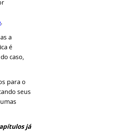
or
o
.
as a
ica é
do caso,
os para o
icando seus
lgumas
apítulos já