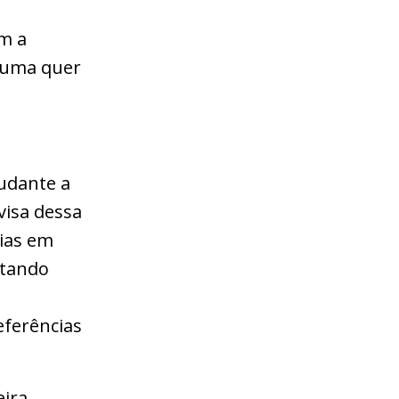
m a
nhuma quer
tudante a
visa dessa
rias em
stando
eferências
eira