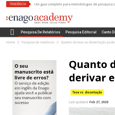
TENDÊNCIA
Um guia completo para metodologias de pesquisa qu
Pesquisa De Relatórios
Pesquisa Editorial
Canto D
Home
Pesquisa de relatórios
Quanto da tese ou dissertação pode 
Quanto d
derivar 
Tese vs. dissertação
Last updated
Feb 27, 2020