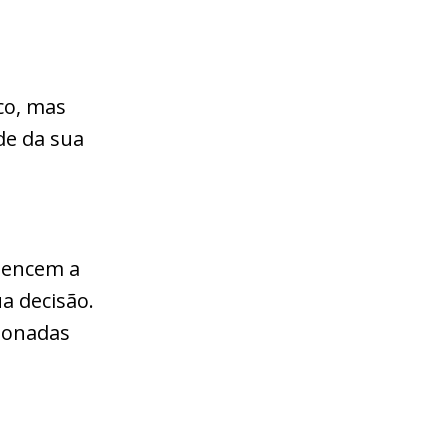
co, mas
de da sua
rtencem a
a decisão.
cionadas