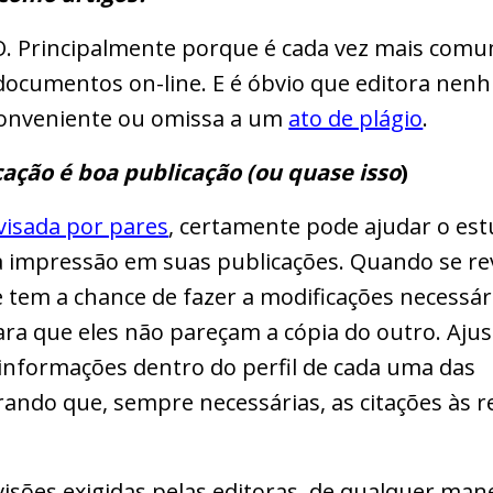
O. Principalmente porque é cada vez mais comu
 documentos on-line. E é óbvio que editora ne
conveniente ou omissa a um
ato de plágio
.
cação é boa publicação (ou quase isso
)
visada por pares
, certamente pode ajudar o es
 impressão em suas publicações. Quando se re
 tem a chance de fazer a modificações necessá
ra que eles não pareçam a cópia do outro. Aju
informações dentro do perfil de cada uma das
ando que, sempre necessárias, as citações às r
visões exigidas pelas editoras, de qualquer man