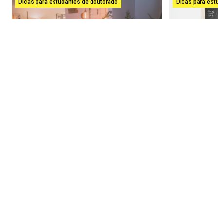
Dicas para estudantes de doutorado
Dicas para est
Independência ou morte: para
Quer public
sobreviver na carreira científica,
física? Veja
precisamos publicar em dias de
IOPscience
semana e feriados
Oct 9, 2019
Feb 7, 2020
Para um jovem c
o fato de que pu
Sou um filho acadêmico da cidade de São Paulo, e
revistas como o
durante o planejamento do meu casamento em
importância par
um outro local distante, tive que viajar
constantemente para organizar o local da…