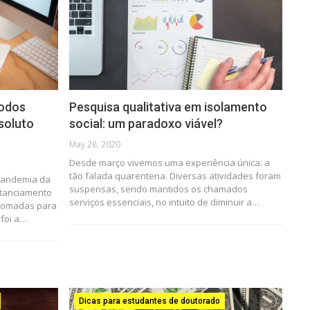
todos
Pesquisa qualitativa em isolamento
soluto
social: um paradoxo viável?
May 28, 2020
Desde março vivemos uma experiência única: a
tão falada quarentena. Diversas atividades foram
pandemia da
suspensas, sendo mantidos os chamados
stanciamento
serviços essenciais, no intuito de diminuir a…
 tomadas para
 foi a…
Dicas para estudantes de doutorado