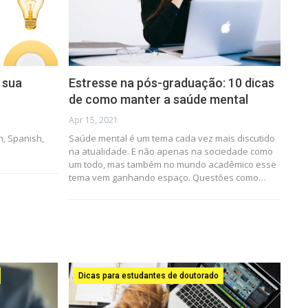
 sua
Estresse na pós-graduação: 10 dicas
de como manter a saúde mental
Apr 15, 2021
sh, Spanish,
Saúde mental é um tema cada vez mais discutido
na atualidade. E não apenas na sociedade como
um todo, mas também no mundo acadêmico esse
tema vem ganhando espaço. Questões como…
Dicas para estudantes de doutorado