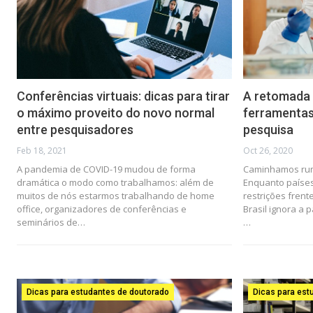
Conferências virtuais: dicas para tirar
A retomada d
o máximo proveito do novo normal
ferramentas
entre pesquisadores
pesquisa
Feb 18, 2021
Oct 26, 2020
A pandemia de COVID-19 mudou de forma
Caminhamos rumo
dramática o modo como trabalhamos: além de
Enquanto paíse
muitos de nós estarmos trabalhando de home
restrições fren
office, organizadores de conferências e
Brasil ignora a 
seminários de…
…
Dicas para estudantes de doutorado
Dicas para est