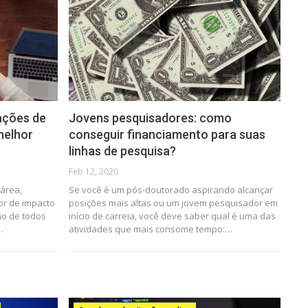
ações de
Jovens pesquisadores: como
melhor
conseguir financiamento para suas
linhas de pesquisa?
Feb 12, 2020
bárea,
Se você é um pós-doutorado aspirando alcançar
or de impacto
posições mais altas ou um jovem pesquisador em
ção de todos
início de carreia, você deve saber qual é uma das
…
atividades que mais consome tempo:…