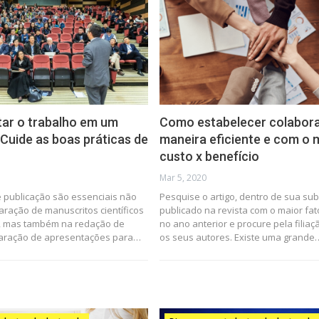
tar o trabalho em um
Como estabelecer colabor
Cuide as boas práticas de
maneira eficiente e com o 
custo x benefício
Mar 5, 2020
e publicação são essenciais não
Pesquise o artigo, dentro de sua su
ração de manuscritos científicos
publicado na revista com o maior fat
o, mas também na redação de
no ano anterior e procure pela filia
aração de apresentações para…
os seus autores. Existe uma grande