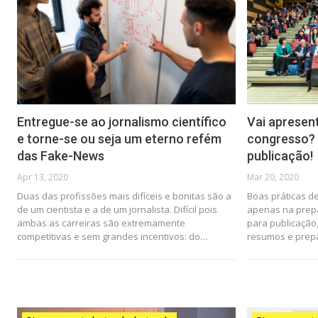
Entregue-se ao jornalismo científico
Vai apresen
e torne-se ou seja um eterno refém
congresso? 
das Fake-News
publicação!
Apr 13, 2020
Mar 20, 2020
Duas das profissões mais difíceis e bonitas são a
Boas práticas d
de um cientista e a de um jornalista. Difícil pois
apenas na prepa
ambas as carreiras são extremamente
para publicaçã
competitivas e sem grandes incentivos: do…
resumos e prep