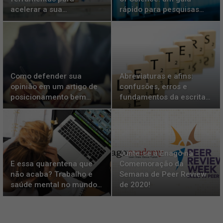
acelerar a sua…
rápido para pesquisas…
Como defender sua
Abreviaturas e afins:
opinião em um artigo de
confusões, erros e
posicionamento bem…
fundamentos da escrita…
Junte-se à Enago na
E essa quarentena que
Comemoração da
não acaba? Trabalho e
Semana de Peer Review
saúde mental no mundo…
de 2020!