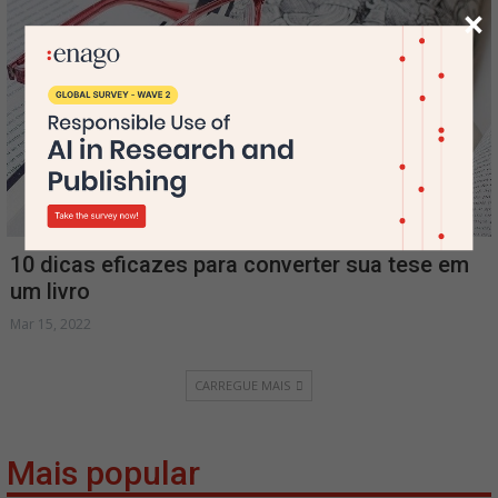
×
10 dicas eficazes para converter sua tese em
um livro
Mar 15, 2022
CARREGUE MAIS
Mais popular