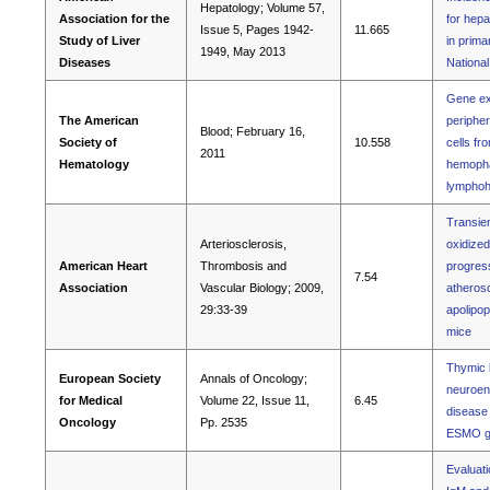
Hepatology; Volume 57,
Association for the
for hepa
Issue 5, Pages 1942-
11.665
Study of Liver
in primar
1949, May 2013
Diseases
Nationa
Gene exp
The American
periphe
Blood; February 16,
Society of
10.558
cells fr
2011
Hematology
hemopha
lymphohi
Transien
Arteriosclerosis,
oxidized
American Heart
Thrombosis and
progress
7.54
Association
Vascular Biology; 2009,
atherosc
29:33-39
apolipop
mice
Thymic l
European Society
Annals of Oncology;
neuroen
for Medical
Volume 22, Issue 11,
6.45
disease 
Oncology
Pp. 2535
ESMO gu
Evaluati