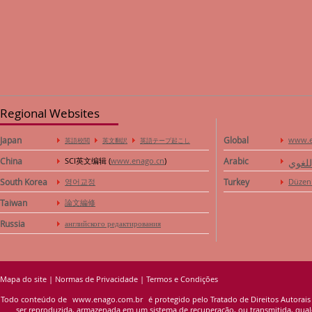
Regional Websites
Japan
Global
www.e
英語校閲
英文翻訳
英語テープ起こし
China
SCI英文编辑 (
www.enago.cn
)
Arabic
للغوي
South Korea
영어교정
Turkey
Düzen
Taiwan
論文編修
Russia
английского редактирования
Mapa do site
|
Normas de Privacidade
|
Termos e Condições
Todo conteúdo de
www.enago.com.br
é protegido pelo Tratado de Direitos Autorais
ser reproduzida, armazenada em um sistema de recuperação, ou transmitida, qualqu