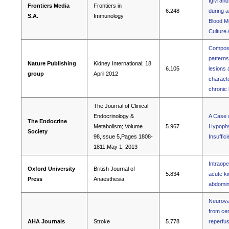
IgM and
Frontiers Media
Frontiers in
6.248
during a
S.A.
Immunology
Blood M
Culture
Composi
patterns
Nature Publishing
Kidney International; 18
6.105
lesions 
group
April 2012
characte
chronic
The Journal of Clinical
Endocrinology &
A Case 
The Endocrine
Metabolism; Volume
5.967
Hypophys
Society
98,Issue 5,Pages 1808-
Insuffic
1811,May 1, 2013
Intraope
Oxford University
British Journal of
5.834
acute ki
Press
Anaesthesia
abdomin
Neurovas
from cer
AHA Journals
Stroke
5.778
reperfus