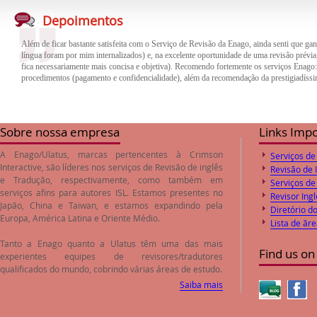
Além de ficar bastante satisfeita com o Serviço de Revisão da Enago, ainda senti que gan
língua foram por mim internalizados) e, na excelente oportunidade de uma revisão prévia,
Depoimentos
fica necessariamente mais concisa e objetiva). Recomendo fortemente os serviços Enago
procedimentos (pagamento e confidencialidade), além da recomendação da prestigiadíssi
O trabalho de revisão e correção do inglês feito pela empresa Enago foi de excelente qua
trabalho. Desta forma o paper encaminhado foi aprovado pelos Editores logo após o envi
preços de revisão e correção são compatíveis com o valores de mercado.
Sobre nossa empresa
Links Imp
A Enago/Ulatus, marcas pertencentes à Crimson
Serviços de
Interactive, são líderes nos serviços de
Revisão de inglês
Revisão de 
e
Tradução
, respectivamente, como também em
Serviços de
serviços afins para autores ISL. Estamos presentes no
Revisor Ingl
Japão, China e Taiwan, e estamos expandindo pela
Diretório d
Europa, América Latina e Oriente Médio.
Lista de ãr
Tanto a Enago quanto a Ulatus têm uma das mais
Find us on
experientes equipes de revisores/tradutores
qualificados do mundo, cobrindo várias áreas de estudo.
Saiba mais