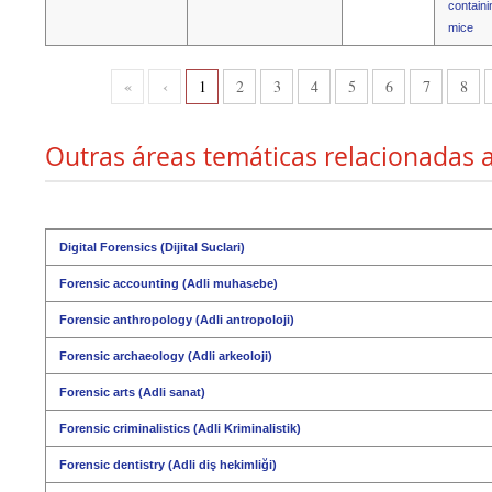
containi
mice
«
‹
1
2
3
4
5
6
7
8
Outras áreas temáticas relacionadas a
Digital Forensics (Dijital Suclari)
Forensic accounting (Adli muhasebe)
Forensic anthropology (Adli antropoloji)
Forensic archaeology (Adli arkeoloji)
Forensic arts (Adli sanat)
Forensic criminalistics (Adli Kriminalistik)
Forensic dentistry (Adli diş hekimliği)