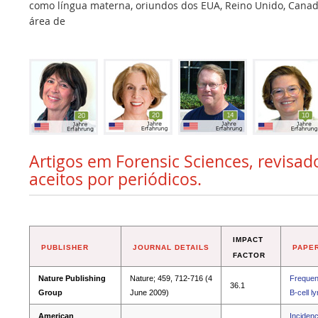
como língua materna, oriundos dos EUA, Reino Unido, Canadá,
área de
Artigos em Forensic Sciences, revisad
aceitos por periódicos.
IMPACT
PUBLISHER
JOURNAL DETAILS
PAPER
FACTOR
Nature Publishing
Nature; 459, 712-716 (4
Frequent
36.1
Group
June 2009)
B-cell 
American
Incidenc