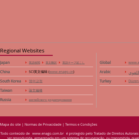
Regional Websites
Japan
Global
www.e
英語校閲
英文翻訳
英語テープ起こし
China
SCI英文编辑 (
www.enago.cn
)
Arabic
للغوي
South Korea
영어교정
Turkey
Düzen
Taiwan
論文編修
Russia
английского редактирования
Mapa do site
|
Normas de Privacidade
|
Termos e Condições
Todo conteúdo de
www.enago.com.br
é protegido pelo Tratado de Direitos Autorais
ser reproduzida, armazenada em um sistema de recuperação, ou transmitida, qualqu