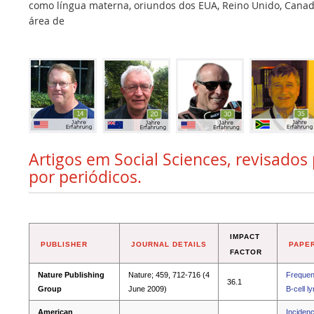
como língua materna, oriundos dos EUA, Reino Unido, Canadá,
área de
Artigos em Social Sciences, revisados
por periódicos.
IMPACT
PUBLISHER
JOURNAL DETAILS
PAPER
FACTOR
Nature Publishing
Nature; 459, 712-716 (4
Frequent
36.1
Group
June 2009)
B-cell 
American
Incidenc