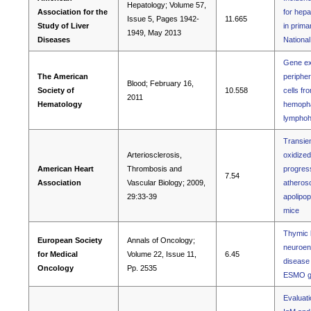
Hepatology; Volume 57,
Association for the
for hepa
Issue 5, Pages 1942-
11.665
Study of Liver
in primar
1949, May 2013
Diseases
Nationa
Gene exp
The American
periphe
Blood; February 16,
Society of
10.558
cells fr
2011
Hematology
hemopha
lymphohi
Transien
Arteriosclerosis,
oxidized
American Heart
Thrombosis and
progress
7.54
Association
Vascular Biology; 2009,
atherosc
29:33-39
apolipop
mice
Thymic l
European Society
Annals of Oncology;
neuroen
for Medical
Volume 22, Issue 11,
6.45
disease 
Oncology
Pp. 2535
ESMO gu
Evaluati