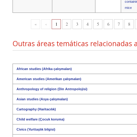
containi
mice
«
‹
1
2
3
4
5
6
7
8
Outras áreas temáticas relacionadas 
African studies (Afrika çalışmaları)
American studies (Amerikan çalışmaları)
Anthropology of religion (Din Antropolojisi)
Asian studies (Asya çalışmaları)
Cartography (Haritacılık)
Child welfare (Çocuk koruma)
Civics (Yurttaşlık bilgisi)