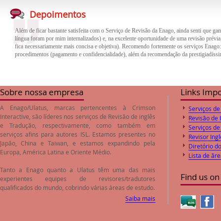
Além de ficar bastante satisfeita com o Serviço de Revisão da Enago, ainda senti que gan
língua foram por mim internalizados) e, na excelente oportunidade de uma revisão prévia,
Depoimentos
fica necessariamente mais concisa e objetiva). Recomendo fortemente os serviços Enago
procedimentos (pagamento e confidencialidade), além da recomendação da prestigiadíssi
O trabalho de revisão e correção do inglês feito pela empresa Enago foi de excelente qua
trabalho. Desta forma o paper encaminhado foi aprovado pelos Editores logo após o envi
preços de revisão e correção são compatíveis com o valores de mercado.
Sobre nossa empresa
Links Imp
A Enago/Ulatus, marcas pertencentes à Crimson
Serviços de
Interactive, são líderes nos serviços de
Revisão de inglês
Revisão de 
e
Tradução
, respectivamente, como também em
Serviços de
serviços afins para autores ISL. Estamos presentes no
Revisor Ingl
Japão, China e Taiwan, e estamos expandindo pela
Diretório d
Europa, América Latina e Oriente Médio.
Lista de ãr
Tanto a Enago quanto a Ulatus têm uma das mais
Find us on
experientes equipes de revisores/tradutores
qualificados do mundo, cobrindo várias áreas de estudo.
Saiba mais