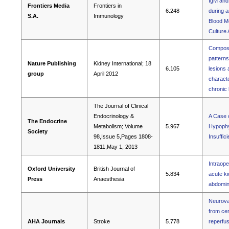
IgM and
Frontiers Media
Frontiers in
6.248
during a
S.A.
Immunology
Blood M
Culture
Composi
patterns
Nature Publishing
Kidney International; 18
6.105
lesions 
group
April 2012
characte
chronic
The Journal of Clinical
Endocrinology &
A Case 
The Endocrine
Metabolism; Volume
5.967
Hypophys
Society
98,Issue 5,Pages 1808-
Insuffic
1811,May 1, 2013
Intraope
Oxford University
British Journal of
5.834
acute ki
Press
Anaesthesia
abdomin
Neurovas
from cer
AHA Journals
Stroke
5.778
reperfus