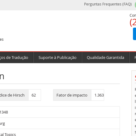
Perguntas Frequentes (FAQ)
Con
(
es
ços de Tradução
Suporte à Publicação
Qualidade Garantida
n
dice de Hirsch
62
Fator de impacto
1.363
1348
urg
cal Topics