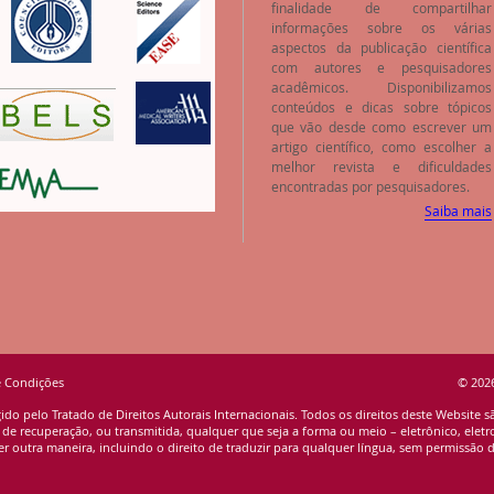
finalidade de compartilhar
informações sobre os várias
aspectos da publicação científica
com autores e pesquisadores
acadêmicos. Disponibilizamos
conteúdos e dicas sobre tópicos
que vão desde como escrever um
artigo científico, como escolher a
melhor revista e dificuldades
encontradas por pesquisadores.
Saiba mais
e Condições
© 2026
ido pelo Tratado de Direitos Autorais Internacionais. Todos os direitos deste Website 
 recuperação, ou transmitida, qualquer que seja a forma ou meio – eletrônico, eletro
r outra maneira, incluindo o direito de traduzir para qualquer língua, sem permissão da