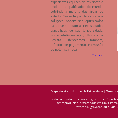
experientes equipes de revisores e
tradutores qualificados do mundo,
cobrindo a maioria das áreas de
estudo. Nosso leque de serviços e
soluções podem ser optimizados
para que atendam as necessidades
específicas de sua Universidade,
Sociedade/Associação, Hospital e
Revista. Oferecemos, também,
métodos de pagamentos e emissão
de nota fiscal local.
Contato
Mapa do site
|
Normas de Privacidade
|
Termos 
Todo conteúdo de
www.enago.com.br
é proteg
ser reproduzida, armazenada em um sistema de
fotocópia, gravação ou qualque