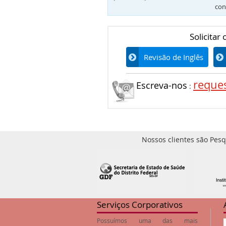
con
Solicitar
Revisão de Inglês
reque
Escreva-nos
:
Nossos clientes são Pesq
Serviços Corporativos
Possuímos uma das mais