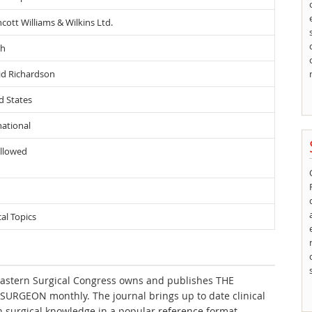
ncott Williams & Wilkins Ltd.
sh
vid Richardson
d States
national
llowed
cal Topics
astern Surgical Congress owns and publishes THE
URGEON monthly. The journal brings up to date clinical
 surgical knowledge in a popular reference format.