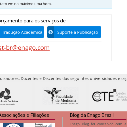
tato em no máximo uma hora.
 orçamento para os serviços de
Tradução Acadêmica
Suporte à Publicação
st-br@enago.com
uisadores, Docentes e Discentes das seguintes universidades e org
Associações e Filiações
Blog da Enago Brazil
Enago Blog foi concebido com a