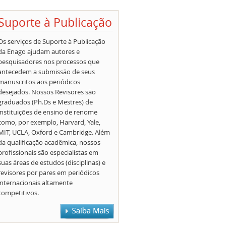
Suporte à Publicação
Os serviços de Suporte à Publicação
da Enago ajudam autores e
pesquisadores nos processos que
antecedem a submissão de seus
manuscritos aos periódicos
desejados. Nossos Revisores são
graduados (Ph.Ds e Mestres) de
instituições de ensino de renome
como, por exemplo, Harvard, Yale,
MIT, UCLA, Oxford e Cambridge. Além
da qualificação acadêmica, nossos
profissionais são especialistas em
suas áreas de estudos (disciplinas) e
revisores por pares em periódicos
internacionais altamente
competitivos.