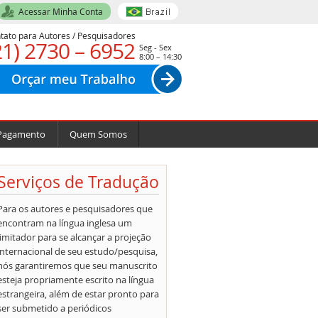
Acessar Minha Conta
tato para Autores / Pesquisadores
21) 2730 – 6952
Seg - Sex
8:00 – 14:30
Pagamento
Quem Somos
Serviços de Tradução
Para os autores e pesquisadores que
encontram na língua inglesa um
limitador para se alcançar a projeção
internacional de seu estudo/pesquisa,
nós garantiremos que seu manuscrito
esteja propriamente escrito na língua
estrangeira, além de estar pronto para
ser submetido a periódicos