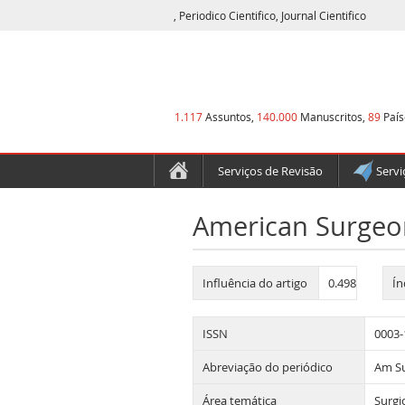
, Periodico Cientifico, Journal Cientifico
1.117
Assuntos,
140.000
Manuscritos,
89
País
Serviços de Revisão
Servi
American Surgeo
Influência do artigo
0.498
Ín
ISSN
0003-
Abreviação do periódico
Am S
Área temática
Surgi