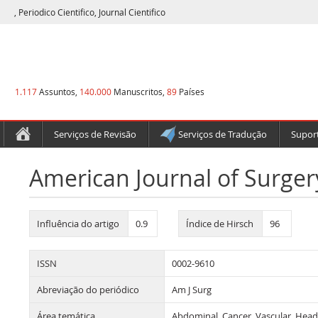
, Periodico Cientifico, Journal Cientifico
1.117
Assuntos,
140.000
Manuscritos,
89
Países
Serviços de Revisão
Serviços de Tradução
Suport
American Journal of Surger
Influência do artigo
0.9
Índice de Hirsch
96
ISSN
0002-9610
Abreviação do periódico
Am J Surg
Área temática
Abdominal, Cancer, Vascular, Head