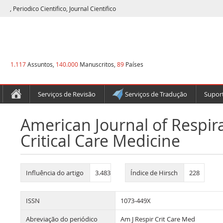
, Periodico Cientifico, Journal Cientifico
1.117
Assuntos,
140.000
Manuscritos,
89
Países
Serviços de Revisão
Serviços de Tradução
Suport
American Journal of Respir
Critical Care Medicine
Influência do artigo
3.483
Índice de Hirsch
228
ISSN
1073-449X
Abreviação do periódico
Am J Respir Crit Care Med