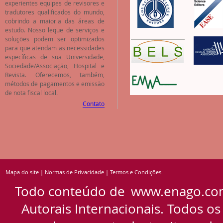
experientes equipes de revisores e
tradutores qualificados do mundo,
cobrindo a maioria das áreas de
estudo. Nosso leque de serviços e
soluções podem ser optimizados
para que atendam as necessidades
específicas de sua Universidade,
Sociedade/Associação, Hospital e
Revista. Oferecemos, também,
métodos de pagamentos e emissão
de nota fiscal local.
Contato
Mapa do site
|
Normas de Privacidade
|
Termos e Condições
Todo conteúdo de
www.enago.co
Autorais Internacionais. Todos os