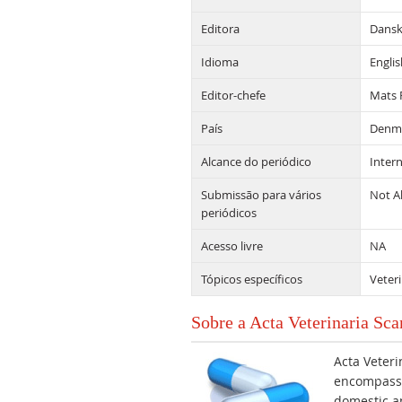
Editora
Dansk
Idioma
Englis
Editor-chefe
Mats 
País
Denm
Alcance do periódico
Intern
Submissão para vários
Not A
periódicos
Acesso livre
NA
Tópicos específicos
Veter
Sobre a Acta Veterinaria Sc
Acta Veteri
encompassi
domestic an