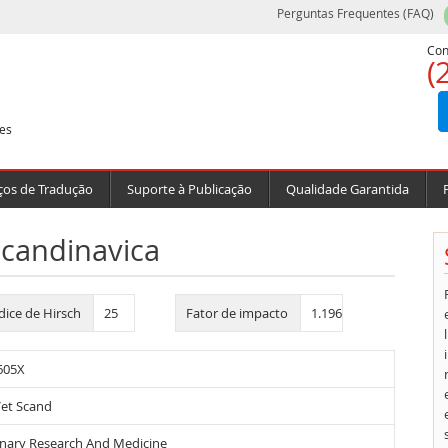
Perguntas Frequentes (FAQ)
Con
(
es
ços de Tradução
Suporte à Publicação
Qualidade Garantida
Scandinavica
dice de Hirsch
25
Fator de impacto
1.196
605X
Vet Scand
inary Research And Medicine