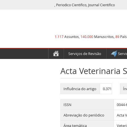
, Periodico Cientifico, Journal Cientifico
1.117
Assuntos,
140.000
Manuscritos,
89
País
Serviços de Revisão
Servi
Acta Veterinaria 
Influência do artigo
0.371
Ín
ISSN
0044-
Abreviação do periódico
Acta 
Área temática
Veter